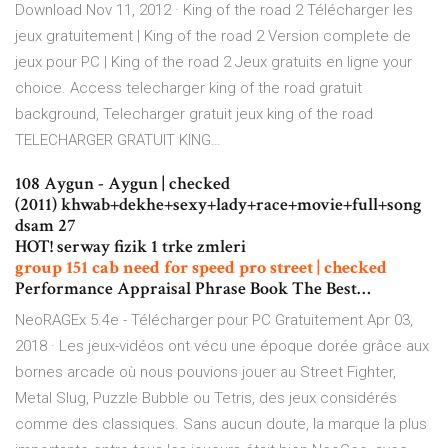
Download Nov 11, 2012 · King of the road 2 Télécharger les
jeux gratuitement | King of the road 2 Version complete de
jeux pour PC | King of the road 2 Jeux gratuits en ligne your
choice. Access telecharger king of the road gratuit
background, Telecharger gratuit jeux king of the road
TELECHARGER GRATUIT KING…
108 Aygun - Aygun | checked
(2011) khwab+dekhe+sexy+lady+race+movie+full+song
dsam 27
HOT! serway fizik 1 trke zmleri
group 151 cab need for speed pro street | checked
Performance Appraisal Phrase Book The Best…
NeoRAGEx 5.4e - Télécharger pour PC Gratuitement Apr 03,
2018 · Les jeux-vidéos ont vécu une époque dorée grâce aux
bornes arcade où nous pouvions jouer au Street Fighter,
Metal Slug, Puzzle Bubble ou Tetris, des jeux considérés
comme des classiques. Sans aucun doute, la marque la plus