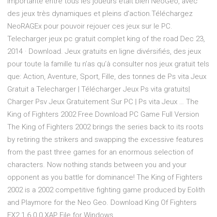
importante entre tous les joueurs était bien NeoGeo, avec
des jeux très dynamiques et pleins d'action.Téléchargez
NeoRAGEx pour pouvoir rejouer ces jeux sur le PC.
Telecharger jeux pc gratuit complet king of the road Dec 23,
2014 · Download. Jeux gratuits en ligne divérsifiés, des jeux
pour toute la famille tu n’as qu’à consulter nos jeux gratuit tels
que: Action, Aventure, Sport, Fille, des tonnes de Ps vita Jeux
Gratuit a Telecharger | Télécharger Jeux Ps vita gratuits|
Charger Psv Jeux Gratuitement Sur PC | Ps vita Jeux … The
King of Fighters 2002 Free Download PC Game Full Version
The King of Fighters 2002 brings the series back to its roots
by retiring the strikers and swapping the excessive features
from the past three games for an enormous selection of
characters. Now nothing stands between you and your
opponent as you battle for dominance! The King of Fighters
2002 is a 2002 competitive fighting game produced by Eolith
and Playmore for the Neo Geo. Download King Of Fighters
EX2 1.6.0.0 XAP File for Windows