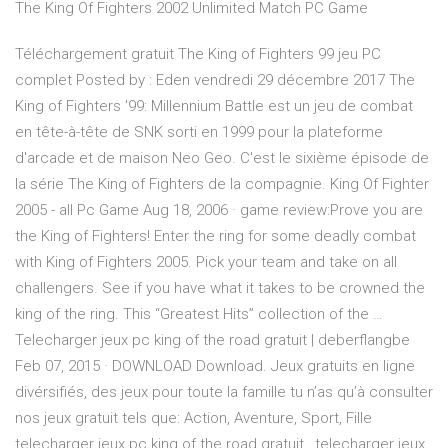
The King Of Fighters 2002 Unlimited Match PC Game
Téléchargement gratuit The King of Fighters 99 jeu PC
complet Posted by : Eden vendredi 29 décembre 2017 The
King of Fighters '99: Millennium Battle est un jeu de combat
en tête-à-tête de SNK sorti en 1999 pour la plateforme
d'arcade et de maison Neo Geo. C'est le sixième épisode de
la série The King of Fighters de la compagnie. King Of Fighter
2005 - all Pc Game Aug 18, 2006 · game review:Prove you are
the King of Fighters! Enter the ring for some deadly combat
with King of Fighters 2005. Pick your team and take on all
challengers. See if you have what it takes to be crowned the
king of the ring. This “Greatest Hits” collection of the …
Telecharger jeux pc king of the road gratuit | deberflangbe
Feb 07, 2015 · DOWNLOAD Download. Jeux gratuits en ligne
divérsifiés, des jeux pour toute la famille tu n’as qu’à consulter
nos jeux gratuit tels que: Action, Aventure, Sport, Fille
telecharger jeux pc king of the road gratuit , telecharger jeux