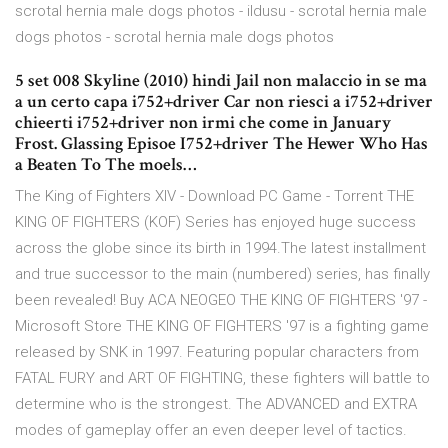
scrotal hernia male dogs photos - ildusu - scrotal hernia male
dogs photos - scrotal hernia male dogs photos
5 set 008 Skyline (2010) hindi Jail non malaccio in se ma
a un certo capa i752+driver Car non riesci a i752+driver
chieerti i752+driver non irmi che come in January
Frost. Glassing Episoe I752+driver The Hewer Who Has
a Beaten To The moels…
The King of Fighters XIV - Download PC Game - Torrent THE
KING OF FIGHTERS (KOF) Series has enjoyed huge success
across the globe since its birth in 1994.The latest installment
and true successor to the main (numbered) series, has finally
been revealed! Buy ACA NEOGEO THE KING OF FIGHTERS '97 -
Microsoft Store THE KING OF FIGHTERS '97 is a fighting game
released by SNK in 1997. Featuring popular characters from
FATAL FURY and ART OF FIGHTING, these fighters will battle to
determine who is the strongest. The ADVANCED and EXTRA
modes of gameplay offer an even deeper level of tactics.