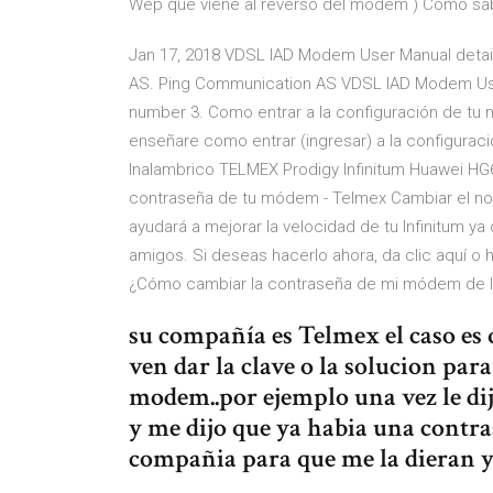
Wep que viene al reverso del modem ) Como sabe
Jan 17, 2018 VDSL IAD Modem User Manual deta
AS. Ping Communication AS VDSL IAD Modem U
number 3. Como entrar a la configuración de tu 
enseñare como entrar (ingresar) a la configu
Inalambrico TELMEX Prodigy Infinitum Huawei H
contraseña de tu módem - Telmex Cambiar el n
ayudará a mejorar la velocidad de tu Infinitum y
amigos. Si deseas hacerlo ahora, da clic aquí o 
¿Cómo cambiar la contraseña de mi módem de I
su compañía es Telmex el caso es q
ven dar la clave o la solucion par
modem..por ejemplo una vez le dij
y me dijo que ya habia una contra
compañia para que me la dieran y