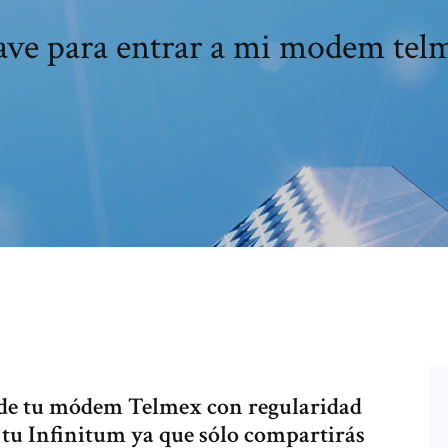
ave para entrar a mi modem tel
de tu módem Telmex con regularidad
 tu Infinitum ya que sólo compartirás