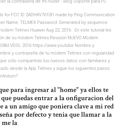
r la contraseña de mi router - Blog Soporte para PC
ils for FCC ID 2ADH4V7610I1 made by Ping Communication
ser Name: TELMEX Password :Generated by sequence
modem Telmex Huawei Aug 22, 2016 · En este tutorial les
ración de su módem Telmex Revisión NUEVO Modem
G658d VDSL 2016 https://www.youtube Nombre y
ombre y contraseña de tu módem Telmex con regularidad
a que sólo compartirás tus nuevos datos con familiares y
hazlo desde la App Telmex y sigue los siguientes pasos:
nfinitum?
ue para ingresar al "home" ya ellos te
a que puedas entrar a la onfiguracion del
e a un amigo que poniera clave a mi red
seña por defecto y tenia que llamar a la
 me la