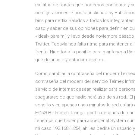
multitud de ajustes que podemos configurar y nu
configuraciones. 7 posts published by Hablemos
bins para netflix Saludos a todos los integrantes
caso y saber de sus opiniones para definir en 
«ideal» para mí, y llevo desde noviembre pasad
Twitter. Todavía nos falta ritmo para mantener a 
frente. Hice todo lo posible para mantener a Ric
que dejarlos ir y enfocarme en mi…
Cómo cambiar la contraseña del modem Telmex In
contraseña del modem del servicio Telmex Infi
servicio de internet desean realizar para person
asegurarse de que nadie hará uso de su red.. E
sencillo y en apenas unos minutos tu red esta
HG520B - Info en Taringa! por fin despues de dar
tenemos que hacer para acceder al System sumary
mi caso 192.168.1.254, ahi les pedira un usuario 