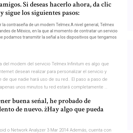
amigos. Si deseas hacerlo ahora, da clic
 sigue los siguientes pasos:
 la contraseña de un modem Telmex.A nivel general, Telmex
des de México, en la que al momento de contratar un servicio
que podamos transmitir la señal a los dispositivos que tengamos
a del modem del servicio Telmex Infinitum es algo que
ernet desean realizar para personalizar el servicio y
 de que nadie hará uso de su red.. El paso a paso de
 apenas unos minutos tu red estará completamente …
ener buena seńal, he probado de
r lento de nuevo. żHay algo que pueda
roid o Network Analyzer 3 Mar 2014 Además, cuenta con