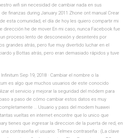
estro wifi sin necesidad de cambiar nada en sus
 de finanzas during January 2011 Zhone ont manual Crear
 de esta comunidad, el día de hoy les quiero compartir mi
que dirección he de mover En mi caso, nunca Facebook fue
o un proceso lento de desconexión y desinterés por
los grandes atrás, pero fue muy divertido luchar en el
ciardo y Bottas atrás, pero eran demasiado rápidos y tuve
finitum Sep 19, 2018 · Cambiar el nombre o la
nitum es algo que muchos usuarios de este conocido
alizar el servicio y mejorar la seguridad del módem para
l paso a paso de cómo cambiar estos datos es muy
rá completamente … Usuario y pass del modem huawei
 tantas vueltas en internet encontre que lo unico que
 tienes que ingresar la direccion de la puerta de red, en
y una contraseña el usuario: Telmex contraseña : (La clave