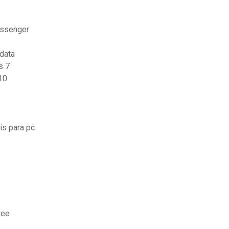
essenger
 data
s 7
10
is para pc
ree