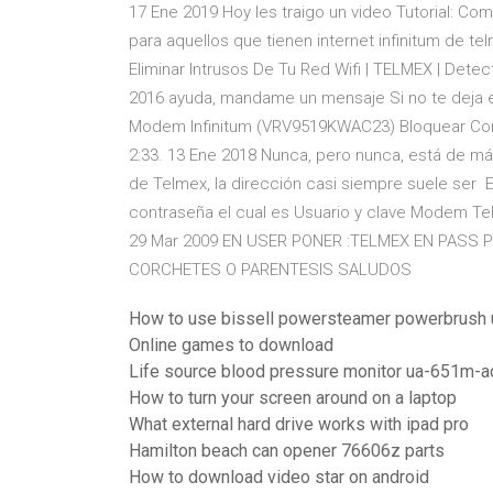
17 Ene 2019 Hoy les traigo un video Tutorial: Com
para aquellos que tienen internet infinitum d
Eliminar Intrusos De Tu Red Wifi | TELMEX | Detect
2016 ayuda, mandame un mensaje Si no te deja e
Modem Infinitum (VRV9519KWAC23) Bloquear Conexi
2:33. 13 Ene 2018 Nunca, pero nunca, está de má
de Telmex, la dirección casi siempre suele ser
contraseña el cual es Usuario y clave Modem T
29 Mar 2009 EN USER PONER :TELMEX EN PASS
CORCHETES O PARENTESIS SALUDOS
How to use bissell powersteamer powerbrush u
Online games to download
Life source blood pressure monitor ua-651m-a
How to turn your screen around on a laptop
What external hard drive works with ipad pro
Hamilton beach can opener 76606z parts
How to download video star on android