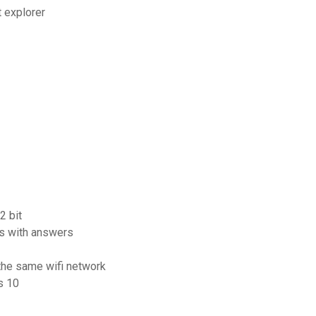
 explorer
2 bit
rs with answers
the same wifi network
s 10